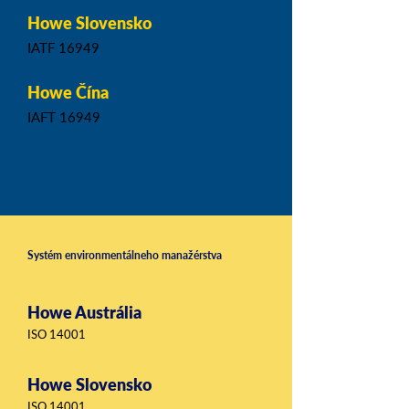
Howe Slovensko
IATF 16949
Howe Čína
IAFT 16949
Systém environmentálneho manažérstva
Howe Austrália
ISO 14001
Howe Slovensko
ISO 14001