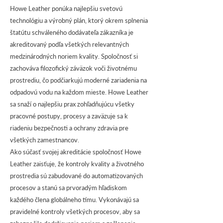
Howe Leather ponúka najlepšiu svetovú
technológiu a výrobný plán, ktorý okrem splnenia
štatútu schváleného dodávateľa zákazníka je
akreditovaný podľa všetkých relevantných
medzinárodných noriem kvality. Spoločnosť si
zachováva filozofický záväzok voči životnému
prostrediu, čo podčiarkujú moderné zariadenia na
odpadovú vodu na každom mieste. Howe Leather
sa snaží o najlepšiu prax zohľadňujúcu všetky
pracovné postupy, procesy a zaväzuje sa k
riadeniu bezpečnosti a ochrany zdravia pre
všetkých zamestnancov.
Ako súčasť svojej akreditácie spoločnosť Howe
Leather zaisťuje, že kontroly kvality a životného
prostredia sú zabudované do automatizovaných
procesov a stanú sa prvoradým hľadiskom
každého člena globálneho tímu. Vykonávajú sa
pravidelné kontroly všetkých procesov, aby sa